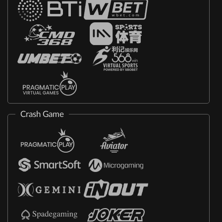
Crash Game