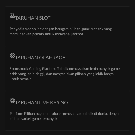
TARUHAN SLOT
Penyedia slot online dengan beragam pilihan game menarik yang
memudahkan pemain untuk mencapai jackpot
TARUHAN OLAHRAGA
Sportsbook Gaming Platform Terbaik menawarkan lebih banyak game,
odds yang lebih tinggi, dan menyediakan pilihan yang lebih banyak
untuk pemain.
TARUHAN LIVE KASINO
Platform Pilihan bagi perusahaan-perusahaan terbaik di dunia, dengan
pilihan variasi game terbanyak