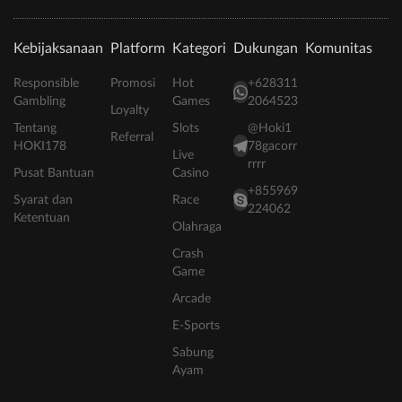
Kebijaksanaan
Platform
Kategori
Dukungan
Komunitas
Responsible
Promosi
Hot
+628311
Gambling
Games
2064523
Loyalty
Tentang
Slots
@Hoki1
Referral
HOKI178
78gacorr
Live
rrrr
Pusat Bantuan
Casino
+855969
Syarat dan
Race
224062
Ketentuan
Olahraga
Crash
Game
Arcade
E-Sports
Sabung
Ayam