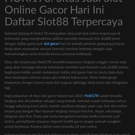
Online Gacor Hari Ini
Daftar Slot88 Terpercaya
Selamat datang di Hoki178 merupakan situs judi slot online terpercaya di
Indonesia yang menghadirkan pilihan provider termasuk link slot88 resmi
dengan daftar game judi
slot gacor
hari ini terbaik jaminan gampang jackpot.
Anda akan merasakan sensasi bermain taruhan berbeda dengan rasa
menyenangkan serta tersedia bonus promosi melimpah.
Situs slot terpercaya Hoki178 memiliki keamanan tingkat canggih nomor satu
yang akan menjaga seluruh keamanan member saat bermain judi slot88 online,
begitupun ketika sudah melakukan daftar slot gacor hari ini tentu data-data
akan tersimpan rahasia tanpa ada indikasi kebocoran. Kami melengkapi
keamanan dengan lisensi resmi dari pagcor sehingga tidak perlu ada diragukan
lagi.
Segi pelayanan di situs slot gacor terpercaya 2025
Hoki178
sudah tersedia
lengkap dan dinobatkan sebagai yang terbaik, terbukti sudah beberapa tahun
hingga sekarang kami selalu meraih predikat sebagai salah satu link slot online
terpercaya dengan fitur layanan lengkap berupa livechat, skype, whatsapp,
telegram dan line. Pada saat anda mengalami kendala ketika bermain judi
online, pendaftaran ataupun deposit slot88 gacor jangan pernah sungkan
untuk bertanya. Karena admin kami tersedia 24 jam online.
Informasi berupa rtp live slot online gacor tentu sudah kami pikirkan juga untuk