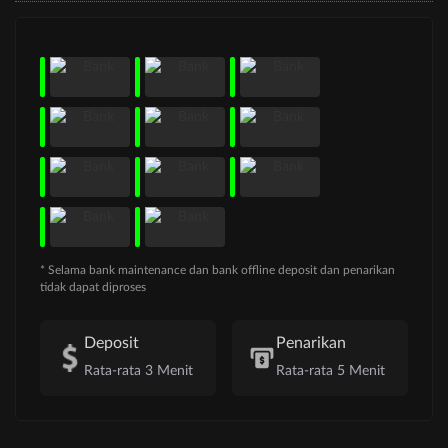
* Selama bank maintenance dan bank offline deposit dan penarikan
tidak dapat diproses
Deposit
Penarikan
Rata-rata 3 Menit
Rata-rata 5 Menit