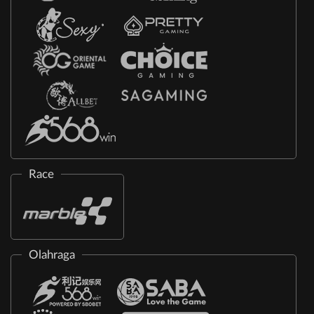
Race
Olahraga