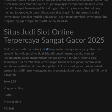
disediakan pada tampilan website, gunanya agar mempermudah anda ketika
memilih tempat bermain judi link slot gacor hari ini yang memiliki peluang
menang jackpot lebih besar. Sebab semakin tinggi nilai rtp tersebut maka
kemenangan semakin mudah didapatkan, akan tetapi nominal kemenangan itu
bergantung lagi dengan bet slot88 anda mainkan.
Situs Judi Slot Online
Terpercaya Sangat Gacor 2025
Melihat pertumbuhan situs judi
slot
online terpercaya sepanjang tahunnya
semakin banyak, pastinya tidak bisa dipungkiri membuat kita menjadi
kebingungan dalam menentukan tempat bermain taruhan. Karena tidak
semuanya bisa memberikan kemenangan bocor secara gacor, namun kami
sudah menyediakan rekomendasi pilihan link situs slot gacor hari ini terbaik
termasuk slot88 resmi yang gampang menang jackpot besar. Apa saja? Simak di
bawah ini:
Joker123
Pragmatic Play
Slot88
Microgaming
PG Soft