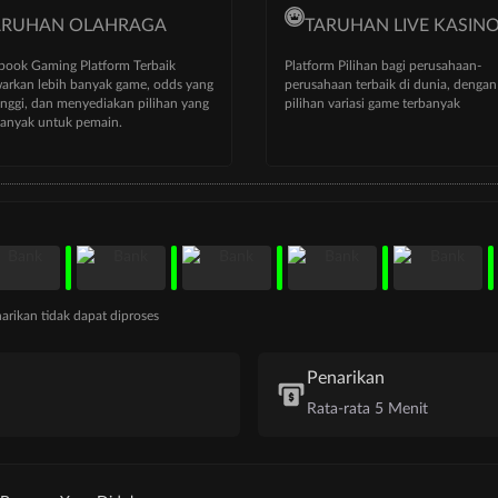
ARUHAN OLAHRAGA
TARUHAN LIVE KASIN
book Gaming Platform Terbaik
Platform Pilihan bagi perusahaan-
rkan lebih banyak game, odds yang
perusahaan terbaik di dunia, dengan
tinggi, dan menyediakan pilihan yang
pilihan variasi game terbanyak
banyak untuk pemain.
arikan tidak dapat diproses
Penarikan
Rata-rata 5 Menit