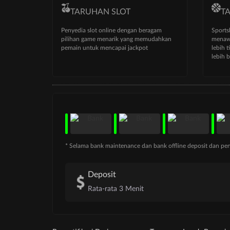
TARUHAN SLOT
T
Penyedia slot online dengan beragam
Sports
pilihan game menarik yang memudahkan
menawa
pemain untuk mencapai jackpot
lebih 
lebih 
* Selama bank maintenance dan bank offline deposit dan pen
Deposit
Rata-rata 3 Menit