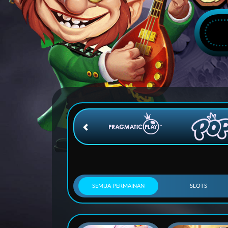
SEMUA PERMAINAN
SLOTS