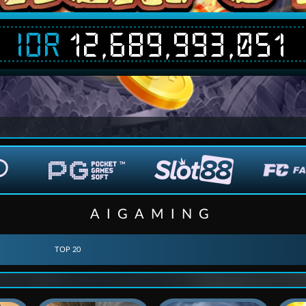
IDR
12,689,993,051
AIGAMING
TOP 20