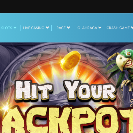
SLOTS
LIVE CASINO
RACE
OLAHRAGA
CRASH GAME