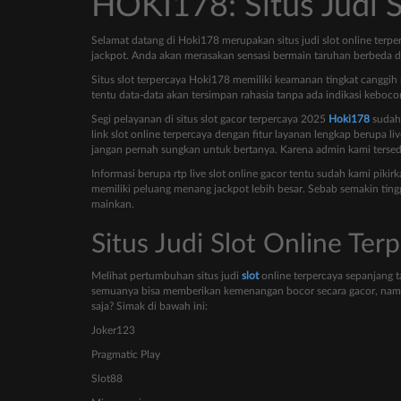
HOKI178: Situs Judi S
Selamat datang di Hoki178 merupakan situs judi slot online terpe
jackpot. Anda akan merasakan sensasi bermain taruhan berbeda 
Situs slot terpercaya Hoki178 memiliki keamanan tingkat canggih
tentu data-data akan tersimpan rahasia tanpa ada indikasi keboco
Segi pelayanan di situs slot gacor terpercaya 2025
Hoki178
sudah 
link slot online terpercaya dengan fitur layanan lengkap berupa l
jangan pernah sungkan untuk bertanya. Karena admin kami tersed
Informasi berupa rtp live slot online gacor tentu sudah kami pik
memiliki peluang menang jackpot lebih besar. Sebab semakin tin
mainkan.
Situs Judi Slot Online Te
Melihat pertumbuhan situs judi
slot
online terpercaya sepanjang 
semuanya bisa memberikan kemenangan bocor secara gacor, namun 
saja? Simak di bawah ini:
Joker123
Pragmatic Play
Slot88