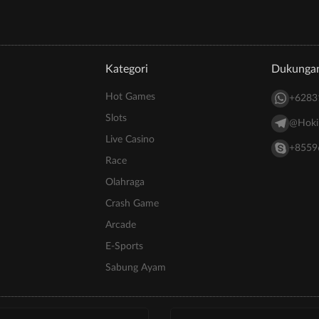
Kategori
Dukunga
Hot Games
+6283
Slots
@Hoki1
Live Casino
+8559
Race
Olahraga
Crash Game
Arcade
E-Sports
Sabung Ayam