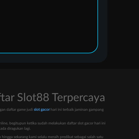
ftar Slot88 Terpercaya
ngan daftar game judi
slot gacor
hari ini terbaik jaminan gampang
ne, begitupun ketika sudah melakukan daftar slot gacor hari ini
ada diragukan lagi.
 hingga sekarang kami selalu meraih predikat sebagai salah satu