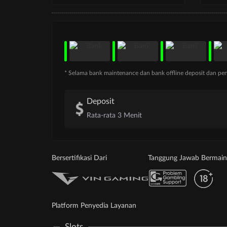
* Selama bank maintenance dan bank offline deposit dan pen
Deposit
Rata-rata 3 Menit
Bersertifikasi Dari
Tanggung Jawab Bermain
Platform Penyedia Layanan
Slots