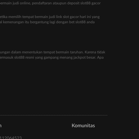
 bermain judi online, pendaftaran ataupun deposit slot88 gacor
ika memilih tempat bermain judi link slot gacor hari ini yang
al kemenangan itu bergantung lagi dengan bet slot88 anda
ngungan dalam menentukan tempat bermain taruhan. Karena tidak
 termasuk slot88 resmi yang gampang menang jackpot besar. Apa
n
Komunitas
112064523