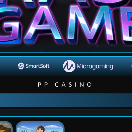
PP CASINO