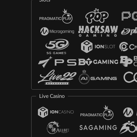
Live Casino