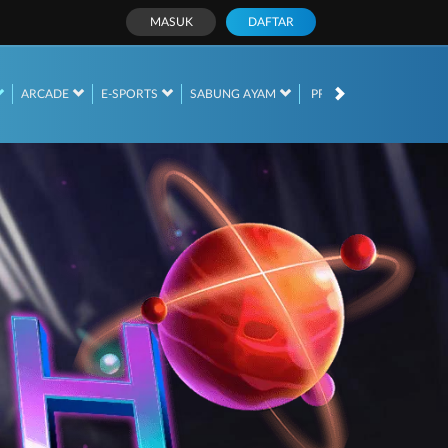
MASUK
DAFTAR
PROMOSI
ARCADE
E-SPORTS
SABUNG AYAM